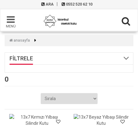
ARA
0552 520 62 10
MENÜ
anasayfa
FİLTRELE
0