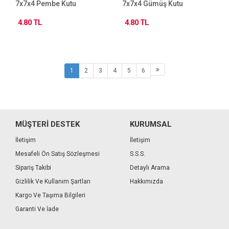
7x7x4 Pembe Kutu
7x7x4 Gümüş Kutu
4.80 TL
4.80 TL
1
2
3
4
5
6
MÜŞTERİ DESTEK
KURUMSAL
İletişim
İletişim
Mesafeli Ön Satış Sözleşmesi
S.S.S.
Sipariş Takibi
Detaylı Arama
Gizlilik Ve Kullanım Şartları
Hakkımızda
Kargo Ve Taşıma Bilgileri
Garanti Ve İade